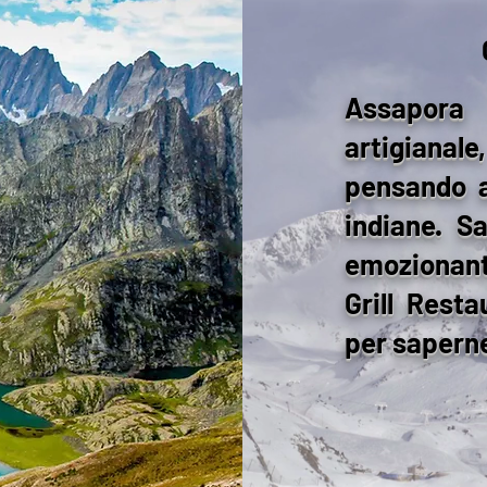
Assapora
artigian
pensando a
indiane. S
emozionant
Grill Resta
per saperne