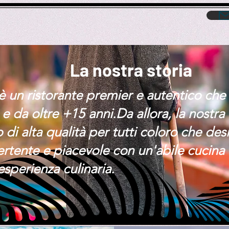
La nostra storia
 è un ristorante premier e autentico che
à e da oltre +15 anni.Da allora, la nostra
bo di alta qualità per tutti coloro che d
rtente e piacevole con un'abile cucina 
esperienza culinaria.