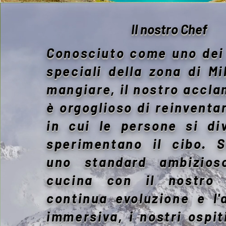
Il nostro Chef
Conosciuto come uno dei 
speciali della zona di M
mangiare, il nostro accl
è orgoglioso di reinventa
in cui le persone si di
sperimentano il cibo. S
uno standard ambizios
cucina con il nostro
continua evoluzione e l'
immersiva, i nostri ospit