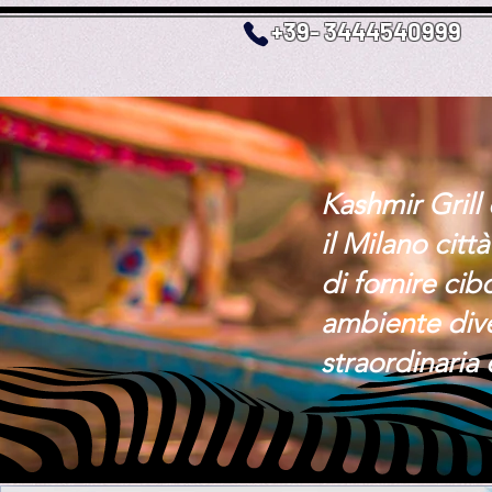
+39- 3444540999
Kashmir Grill
il Milano citt
di fornire ci
ambiente dive
straordinaria 