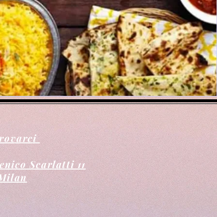
trovarci
nico Scarlatti 11
Milan