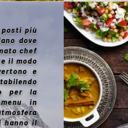
posti più
ilano dove
amato chef
re il modo
vertono e
tabilendo
o per la
 menu in
atmosfera
i hanno il