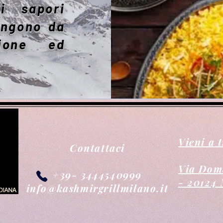
 i sapori
engono da
ione ed
Vieni a 
Contattaci
Via Dome
+39- 3444540999
- 20124 
info@kashmirgrillmilano.it