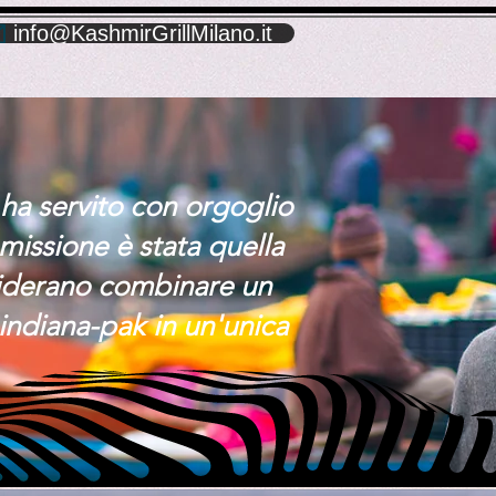
info@KashmirGrillMilano.it
 ha servito con orgoglio
 missione è stata quella
esiderano combinare un
indiana-pak in un'unica