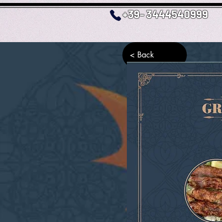
+39- 3444540999
< Back