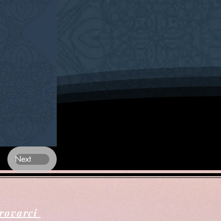
Next
trovarci