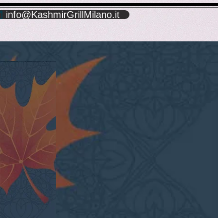
info@KashmirGrillMilano.it