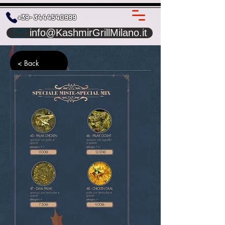
+39- 3444540999
info@KashmirGrillMilano.it
< Back