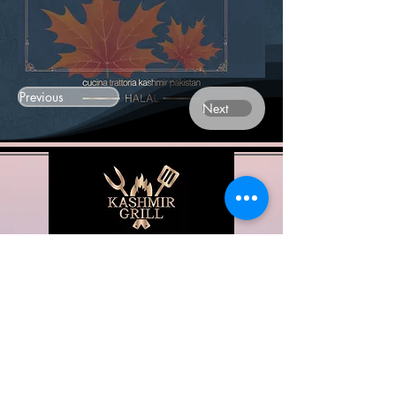
Previous
Next
Contattaci
+39- 3444540999
info@kashmirgrillmilano.it
Vieni a trovarci